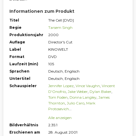
Informationen zum Produkt
Titel
The Cell [DVD]
Regie
Tarsem Singh
Produktionsjahr
2000
Auflage
Director's Cut
Label
KINOWELT
Format
DVD
Laufzeit (min)
105
Sprachen
Deutsch, Englisch
Untertitel
Deutsch, Englisch
Schauspieler
Jennifer Lopez
,
Vince Vaughn
,
Vincent
D'Onofrio
,
Jake Weber
,
Dylan Baker
,
Tom Foden
,
Donna Langley
,
James
Thornton
,
Julio Caro
,
Mark
Protosevich
...
Alle anzeigen
Bildverhältnis
2.35:1
Erschienen am
28. August 2001