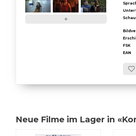
Sprac
Untert
Schau
Bildve
Ersch
FSK
EAN
Neue Filme im Lager in «K