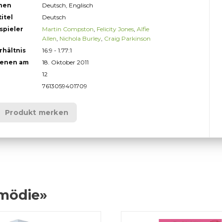
hen
Deutsch, Englisch
itel
Deutsch
spieler
Martin Compston
,
Felicity Jones
,
Alfie
Allen
,
Nichola Burley
,
Craig Parkinson
rhältnis
16:9 - 1.77:1
ienen am
18. Oktober 2011
12
7613059401709
Produkt merken
omödie»