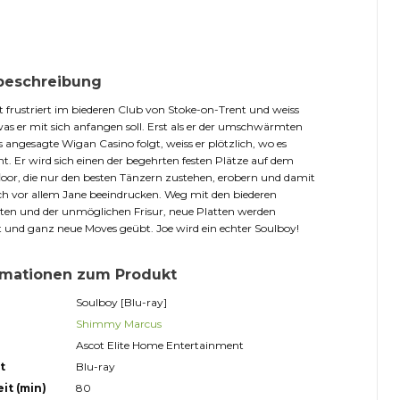
beschreibung
zt frustriert im biederen Club von Stoke-on-Trent und weiss
was er mit sich anfangen soll. Erst als er der umschwärmten
s angesagte Wigan Casino folgt, weiss er plötzlich, wo es
t. Er wird sich einen der begehrten festen Plätze auf dem
oor, die nur den besten Tänzern zustehen, erobern und damit
ch vor allem Jane beeindrucken. Weg mit den biederen
ten und der unmöglichen Frisur, neue Platten werden
 und ganz neue Moves geübt. Joe wird ein echter Soulboy!
rmationen zum Produkt
Soulboy [Blu-ray]
Shimmy Marcus
Ascot Elite Home Entertainment
t
Blu-ray
it (min)
80