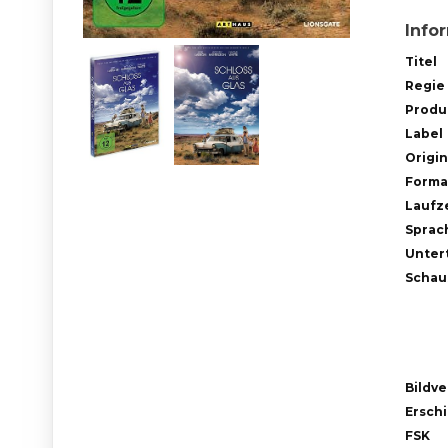
Info
Titel
Regie
Produ
Label
Origin
Forma
Laufze
Sprac
Untert
Schau
Bildve
Ersch
FSK