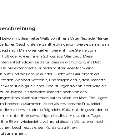
beschreibung
d bekommt Jeannette Walls von ihrem Vater Rex jede Menge
erlicher Geschichten erzählt, etwa davon, wie sie gemeinsam
 Jagd nach Dämonen gehen, wie er ihr die Sterne vom
holt oder wie er ihr ein Schloss aus Glas baut. Diese
hten entschädigen sie dafür, dass sie oft hungrig ins Bett
ass ihre exzentrische Künstlermutter Rose Mary eine
n ist und die Familie auf der Flucht vor Gläubigern oft
rzt den Wohnort wechselt, und sorgen dafür, dass Jeanette
ller Armut ein glückliches Kind ist. Irgendwann aber wird die
u drückend, als dass sich Jeanette noch von den
ngen ihres alkoholkranken Vaters ablenken lässt. Die Lügen
ern brechen zusammen. Auch als erwachsene Frau leidet
e, die mittlerweile eine erfolgreiche Kolumnistin geworden ist,
mer unter ihrer schwierigen Kindheit. Als sie eines Tages
g ihre Eltern wiedersieht, während diese in Mülltonnen nach
uchen, beschliesst sie, den Kontakt zu ihnen
aufzunehmen...