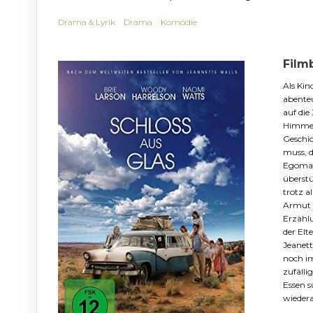
Drama & Lyrik
Drama
Komödie
Film
Als Kin
abenteu
auf die
Himmel 
Geschic
muss, d
Egomani
überstü
trotz a
Armut z
Erzählu
der Elt
Jeanett
noch im
zufälli
Essen s
wieder