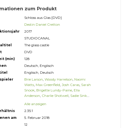
rmationen zum Produkt
Schloss aus Glas [DVD]
Destin Daniel Cretton
ktionsjahr
2017
STUDIOCANAL
altitel
The glass castle
t
DVD
it (min)
128
hen
Deutsch, Englisch
itel
Englisch, Deutsch
spieler
Brie Larson
,
Woody Harrelson
,
Naomi
Watts
,
Max Greenfield
,
Josh Caras
,
Sarah
Snook
,
Brigette Lundy-Paine
,
Ella
Anderson
,
Charlie Shotwell
,
Sadie Sink
...
Alle anzeigen
rhältnis
2.35:1
ienen am
5. Februar 2018
12