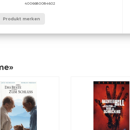
4006680084602
Produkt merken
lme»