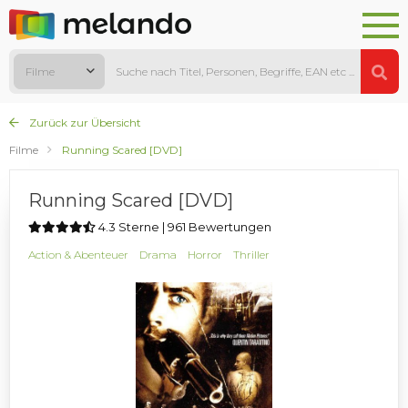
Filme
Zurück zur Übersicht
Filme
Running Scared [DVD]
Running Scared [DVD]
4.3 Sterne | 961 Bewertungen
Action & Abenteuer
Drama
Horror
Thriller