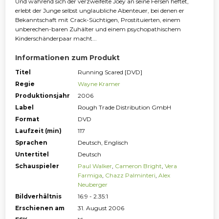
Und während sich der verzweifelte Joey an seine Fersen heftet,
erlebt der Junge selbst unglaubliche Abenteuer, bei denen er
Bekanntschaft mit Crack-Süchtigen, Prostituierten, einem
unberechen-baren Zuhälter und einem psychopathischem
Kinderschänderpaar macht...
Informationen zum Produkt
Titel
Running Scared [DVD]
Regie
Wayne Kramer
Produktionsjahr
2006
Label
Rough Trade Distribution GmbH
Format
DVD
Laufzeit (min)
117
Sprachen
Deutsch, Englisch
Untertitel
Deutsch
Schauspieler
Paul Walker
,
Cameron Bright
,
Vera
Farmiga
,
Chazz Palminteri
,
Alex
Neuberger
Bildverhältnis
16:9 - 2.35:1
Erschienen am
31. August 2006