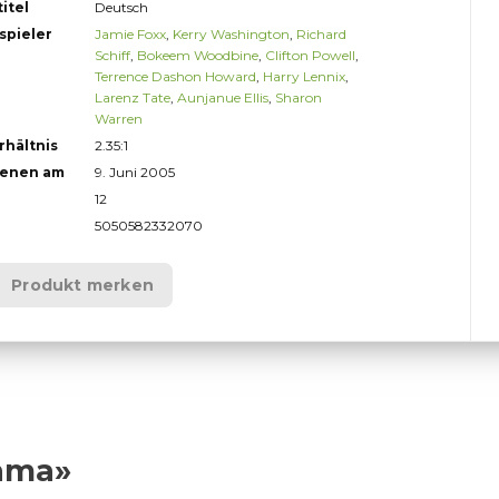
itel
Deutsch
spieler
Jamie Foxx
,
Kerry Washington
,
Richard
Schiff
,
Bokeem Woodbine
,
Clifton Powell
,
Terrence Dashon Howard
,
Harry Lennix
,
Larenz Tate
,
Aunjanue Ellis
,
Sharon
Warren
rhältnis
2.35:1
ienen am
9. Juni 2005
12
5050582332070
Produkt merken
rama»