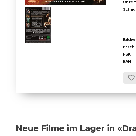
Untert
Schau
Bildve
Ersch
FSK
EAN
Neue Filme im Lager in «D