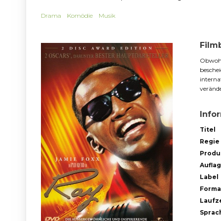
Drama
Komödie
Musik
Film
Obwohl 
beschei
interna
verände
Info
Titel
Regie
Produ
Aufla
Label
Forma
Laufze
Sprac