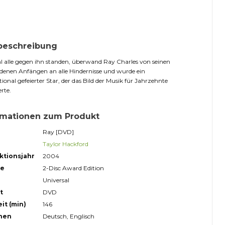
beschreibung
alle gegen ihn standen, überwand Ray Charles von seinen
denen Anfängen an alle Hindernisse und wurde ein
tional gefeierter Star, der das Bild der Musik für Jahrzehnte
rte.
rmationen zum Produkt
Ray [DVD]
Taylor Hackford
ktionsjahr
2004
ge
2-Disc Award Edition
Universal
t
DVD
it (min)
146
hen
Deutsch, Englisch