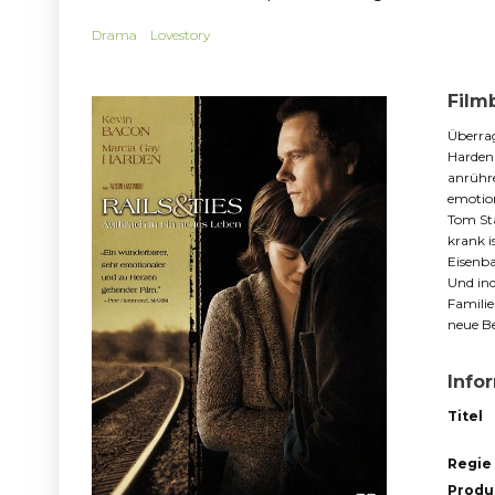
Drama
Lovestory
Film
Überrag
Harden 
anrühr
emotio
Tom Sta
krank i
Eisenba
Und ind
Familie
neue Be
Info
Titel
Regie
Produ