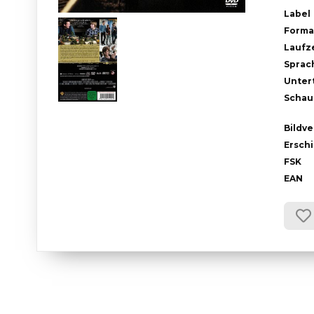
Label
Forma
Laufze
Sprac
Untert
Schau
Bildve
Ersch
FSK
EAN