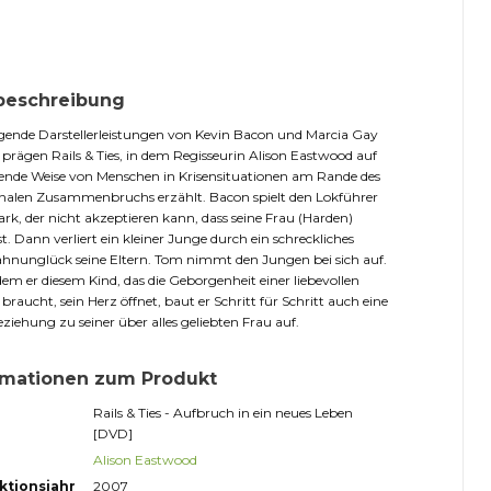
beschreibung
ende Darstellerleistungen von Kevin Bacon und Marcia Gay
prägen Rails & Ties, in dem Regisseurin Alison Eastwood auf
ende Weise von Menschen in Krisensituationen am Rande des
nalen Zusammenbruchs erzählt. Bacon spielt den Lokführer
rk, der nicht akzeptieren kann, dass seine Frau (Harden)
st. Dann verliert ein kleiner Junge durch ein schreckliches
hnunglück seine Eltern. Tom nimmt den Jungen bei sich auf.
em er diesem Kind, das die Geborgenheit einer liebevollen
 braucht, sein Herz öffnet, baut er Schritt für Schritt auch eine
ziehung zu seiner über alles geliebten Frau auf.
rmationen zum Produkt
Rails & Ties - Aufbruch in ein neues Leben
[DVD]
Alison Eastwood
ktionsjahr
2007