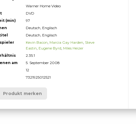
Warner Home Video
t
DVD
it (min)
97
hen
Deutsch, Englisch
itel
Deutsch, Englisch
spieler
Kevin Bacon
,
Marcia Gay Harden
,
Steve
Eastin
,
Eugene Byrd
,
Miles Heizer
rhältnis
2.35:1
ienen am
5. September 2008
12
7321925012521
Produkt merken