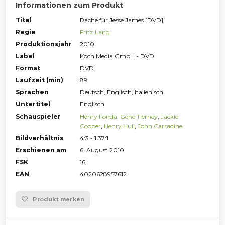
Informationen zum Produkt
Titel
Rache für Jesse James [DVD]
Regie
Fritz Lang
Produktionsjahr
2010
Label
Koch Media GmbH - DVD
Format
DVD
Laufzeit (min)
89
Sprachen
Deutsch, Englisch, Italienisch
Untertitel
Englisch
Schauspieler
Henry Fonda
,
Gene Tierney
,
Jackie
Cooper
,
Henry Hull
,
John Carradine
Bildverhältnis
4:3 - 1.37:1
Erschienen am
6. August 2010
FSK
16
EAN
4020628957612
Produkt merken