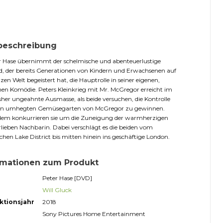
beschreibung
r Hase übernimmt der schelmische und abenteuerlustige
ld, der bereits Generationen von Kindern und Erwachsenen auf
zen Welt begeistert hat, die Hauptrolle in seiner eigenen,
n Komödie. Peters Kleinkrieg mit Mr. McGregor erreicht im
sher ungeahnte Ausmasse, als beide versuchen, die Kontrolle
en umhegten Gemüsegarten von McGregor zu gewinnen.
dem konkurrieren sie um die Zuneigung der warmherzigen
rlieben Nachbarin. Dabei verschlägt es die beiden vom
chen Lake District bis mitten hinein ins geschäftige London.
rmationen zum Produkt
Peter Hase [DVD]
Will Gluck
ktionsjahr
2018
Sony Pictures Home Entertainment