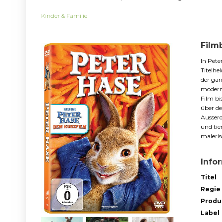
Kinder & Familie
Film
In Pete
Titelhe
der gan
moderne
Film bi
über d
Ausser
und tie
maleris
Info
Titel
Regie
Produ
Label