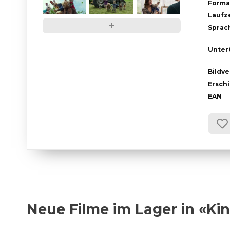
Forma
Laufze
Sprac
Untert
Bildve
Ersch
EAN
Neue Filme im Lager in «Kin