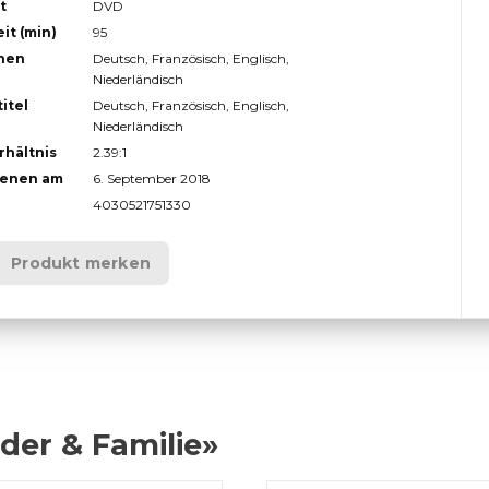
t
DVD
it (min)
95
hen
Deutsch, Französisch, Englisch,
Niederländisch
itel
Deutsch, Französisch, Englisch,
Niederländisch
rhältnis
2.39:1
ienen am
6. September 2018
4030521751330
Produkt merken
der & Familie»