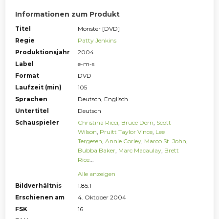
Informationen zum Produkt
Titel
Monster [DVD]
Regie
Patty Jenkins
Produktionsjahr
2004
Label
e-m-s
Format
DVD
Laufzeit (min)
105
Sprachen
Deutsch, Englisch
Untertitel
Deutsch
Schauspieler
Christina Ricci
,
Bruce Dern
,
Scott
Wilson
,
Pruitt Taylor Vince
,
Lee
Tergesen
,
Annie Corley
,
Marco St. John
,
Bubba Baker
,
Marc Macaulay
,
Brett
Rice
...
Alle anzeigen
Bildverhältnis
1.85:1
Erschienen am
4. Oktober 2004
FSK
16