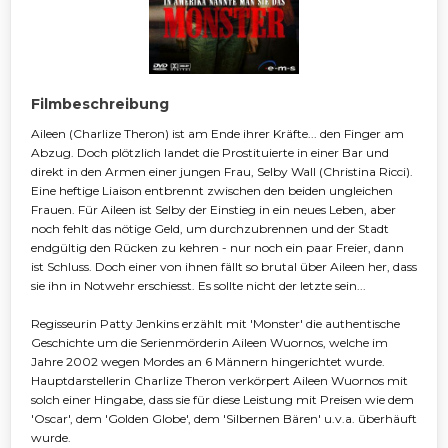
Filmbeschreibung
Aileen (Charlize Theron) ist am Ende ihrer Kräfte... den Finger am
Abzug. Doch plötzlich landet die Prostituierte in einer Bar und
direkt in den Armen einer jungen Frau, Selby Wall (Christina Ricci).
Eine heftige Liaison entbrennt zwischen den beiden ungleichen
Frauen. Für Aileen ist Selby der Einstieg in ein neues Leben, aber
noch fehlt das nötige Geld, um durchzubrennen und der Stadt
endgültig den Rücken zu kehren - nur noch ein paar Freier, dann
ist Schluss. Doch einer von ihnen fällt so brutal über Aileen her, dass
sie ihn in Notwehr erschiesst. Es sollte nicht der letzte sein...
Regisseurin Patty Jenkins erzählt mit 'Monster' die authentische
Geschichte um die Serienmörderin Aileen Wuornos, welche im
Jahre 2002 wegen Mordes an 6 Männern hingerichtet wurde.
Hauptdarstellerin Charlize Theron verkörpert Aileen Wuornos mit
solch einer Hingabe, dass sie für diese Leistung mit Preisen wie dem
'Oscar', dem 'Golden Globe', dem 'Silbernen Bären' u.v.a. überhäuft
wurde.