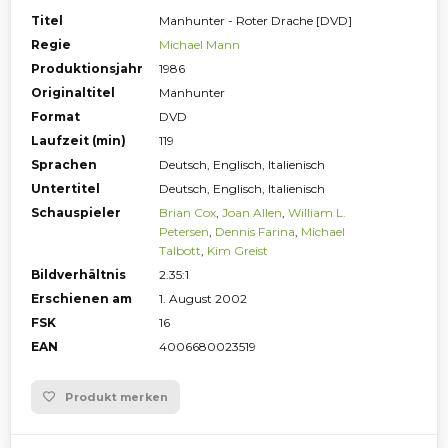
Titel
Manhunter - Roter Drache [DVD]
Regie
Michael Mann
Produktionsjahr
1986
Originaltitel
Manhunter
Format
DVD
Laufzeit (min)
119
Sprachen
Deutsch, Englisch, Italienisch
Untertitel
Deutsch, Englisch, Italienisch
Schauspieler
Brian Cox
,
Joan Allen
,
William L.
Petersen
,
Dennis Farina
,
Michael
Talbott
,
Kim Greist
Bildverhältnis
2.35:1
Erschienen am
1. August 2002
FSK
16
EAN
4006680023519
Produkt merken