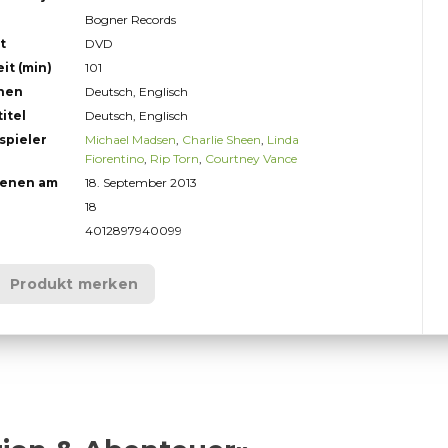
Bogner Records
t
DVD
it (min)
101
hen
Deutsch, Englisch
itel
Deutsch, Englisch
spieler
Michael Madsen
,
Charlie Sheen
,
Linda
Fiorentino
,
Rip Torn
,
Courtney Vance
ienen am
18. September 2013
18
4012897940099
Produkt merken