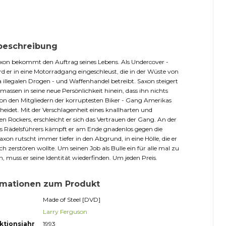
beschreibung
xon bekommt den Auftrag seines Lebens. Als Undercover -
d er in eine Motorradgang eingeschleust, die in der Wüste von
 illegalen Drogen - und Waffenhandel betreibt. Saxon steigert
rmassen in seine neue Persönlichkeit hinein, dass ihn nichts
n den Mitgliedern der korruptesten Biker - Gang Amerikas
heidet. Mit der Verschlagenheit eines knallharten und
en Rockers, erschleicht er sich das Vertrauen der Gang. An der
es Rädelsführers kämpft er am Ende gnadenlos gegen die
axon rutscht immer tiefer in den Abgrund, in eine Hölle, die er
ich zerstören wollte. Um seinen Job als Bulle ein für alle mal zu
, muss er seine Identität wiederfinden. Um jeden Preis.
rmationen zum Produkt
Made of Steel [DVD]
Larry Ferguson
ktionsjahr
1993