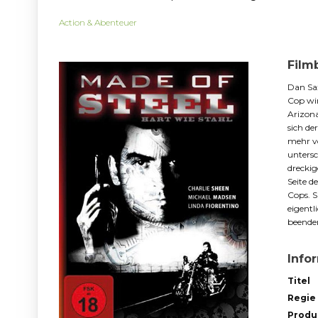
Action & Abenteuer
Film
Dan Sa
Cop wir
Arizona
sich de
mehr vo
untersc
dreckig
Seite d
Cops. S
eigentl
beenden
Info
Titel
Regie
Produ