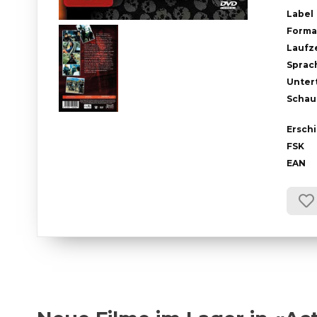
Label
Forma
Laufze
Sprac
Untert
Schau
Ersch
FSK
EAN