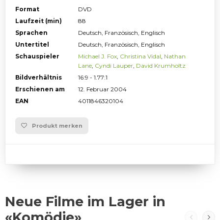
Format
DVD
Laufzeit (min)
88
Sprachen
Deutsch, Französisch, Englisch
Untertitel
Deutsch, Französisch, Englisch
Schauspieler
Michael J. Fox
,
Christina Vidal
,
Nathan
Lane
,
Cyndi Lauper
,
David Krumholtz
Bildverhältnis
16:9 - 1.77:1
Erschienen am
12. Februar 2004
EAN
4011846320104
Produkt merken
Neue Filme im Lager in
«Komödie»