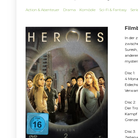
Action & Abenteuer
Drama
Komödie
Sci-Fi & Fantasy
Seri
Film
In der 
zwische
Suresh,
anderen
mysteri
Disc 1:
4 Mona
Eidech
Verwan
Disc 2:
Der Tr
Kampf 
Grenze
Disc 3:
Zeiten