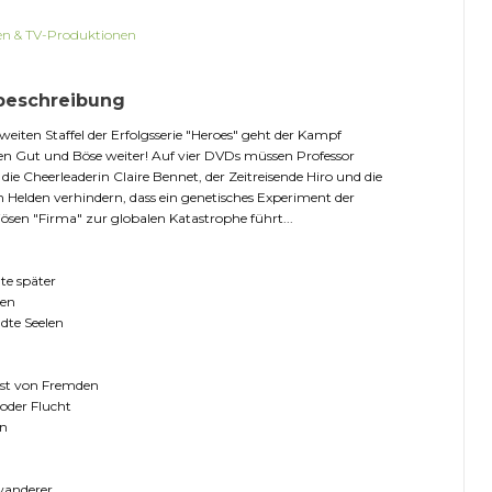
en & TV-Produktionen
beschreibung
zweiten Staffel der Erfolgsserie "Heroes" geht der Kampf
n Gut und Böse weiter! Auf vier DVDs müssen Professor
 die Cheerleaderin Claire Bennet, der Zeitreisende Hiro und die
 Helden verhindern, dass ein genetisches Experiment der
ösen "Firma" zur globalen Katastrophe führt...
te später
sen
dte Seelen
ost von Fremden
oder Flucht
n
wanderer