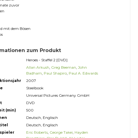
onate zuvor
nen
d mit dem Bösen
os
rmationen zum Produkt
Heroes - Staffel 2 [DVD]
Allan Arkush
,
Greg Beeman
,
John
Badham
,
Paul Shapiro
,
Paul A. Edwards
ktionsjahr
2007
ge
Steelbook
Universal Pictures Germany GmbH
t
DVD
it (min)
500
hen
Deutsch, Englisch
itel
Deutsch, Englisch
spieler
Eric Roberts
,
George Takei
,
Hayden