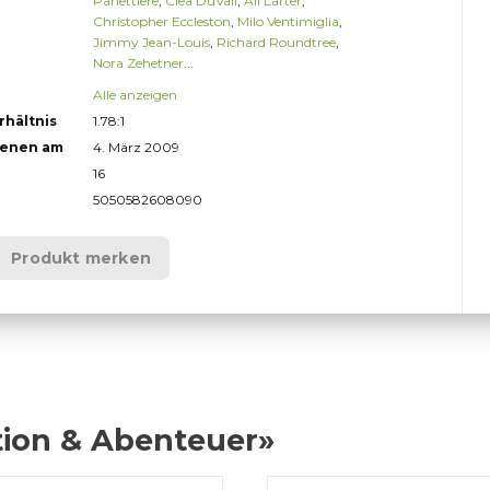
Panettiere
,
Clea DuVall
,
Ali Larter
,
Christopher Eccleston
,
Milo Ventimiglia
,
Jimmy Jean-Louis
,
Richard Roundtree
,
Nora Zehetner
...
Alle anzeigen
rhältnis
1.78:1
ienen am
4. März 2009
16
5050582608090
Produkt merken
tion & Abenteuer»