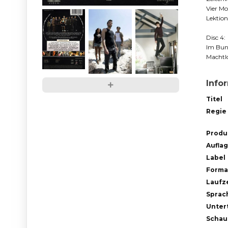
Vier M
Lektio
Disc 4:
Im Bun
Machtl
Info
Titel
Regie
Produ
Aufla
Label
Forma
Laufze
Sprac
Untert
Schau