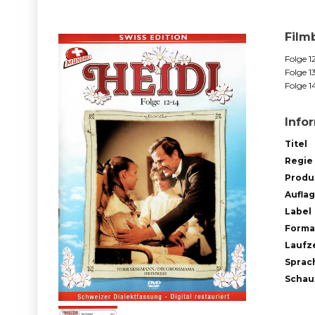
Film
Folge 1
Folge 
Folge 
Info
Titel
Regie
Produ
Aufla
Label
Forma
Laufze
Sprac
Schau