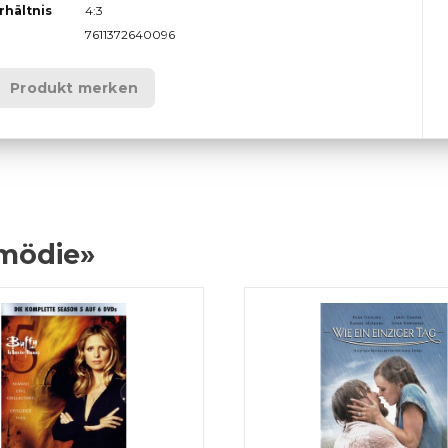
rhältnis
4:3
7611372640096
Produkt merken
omödie»