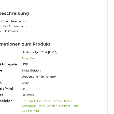
beschreibung
2 - Herr Sesemann
13 - Die Grossmama
14 - Heimweh
rmationen zum Produkt
Heidi - Folge 12-14 [DVD]
Tony Flaadt
ktionsjahr
1978
ge
Swiss Edition
Universum Film GmbH
t
DVD
it (min)
78
he
Deutsch
spieler
Katia Polletin
,
Kathi Böhm
,
Stefan
Arpagaus
,
René Deltgen
,
Herbert Tiede
,
Lisa Hellwig