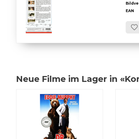
Bildve
EAN
Neue Filme im Lager in «K