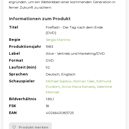
ergründen, um ein Weiterleben einer kommenden Generation in
ferner Zukunft zu sichern.
Informationen zum Produkt
Titel
Fireflash - Der Tag nach dem Ende
[DVD]
Regie
Sergio Martino
Produktionsjahr
1983
Label
Alive - Vertrieb und Marketing/DVD
Format
DVD
Laufzeit (min)
92
Sprachen
Deutsch, Englisch
Schauspieler
Michael Sopkiw
,
Roman Geer
,
Edmund
Purdom
,
Anna Maria Kanakis
,
Valentine
Monnier
Bildverhältnis
1:85,1
FSK
18
EAN
4026643083725
Produkt merken