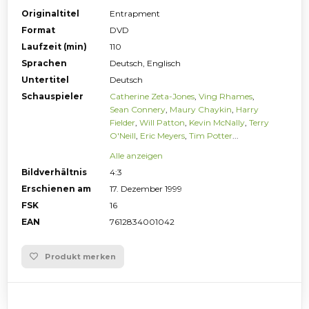
Originaltitel
Entrapment
Format
DVD
Laufzeit (min)
110
Sprachen
Deutsch, Englisch
Untertitel
Deutsch
Schauspieler
Catherine Zeta-Jones
,
Ving Rhames
,
Sean Connery
,
Maury Chaykin
,
Harry
Fielder
,
Will Patton
,
Kevin McNally
,
Terry
O'Neill
,
Eric Meyers
,
Tim Potter
...
Alle anzeigen
Bildverhältnis
4:3
Erschienen am
17. Dezember 1999
FSK
16
EAN
7612834001042
Produkt merken