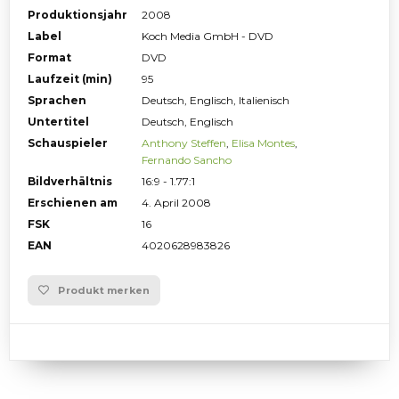
Produktionsjahr
2008
Label
Koch Media GmbH - DVD
Format
DVD
Laufzeit (min)
95
Sprachen
Deutsch, Englisch, Italienisch
Untertitel
Deutsch, Englisch
Schauspieler
Anthony Steffen
,
Elisa Montes
,
Fernando Sancho
Bildverhältnis
16:9 - 1.77:1
Erschienen am
4. April 2008
FSK
16
EAN
4020628983826
Produkt merken