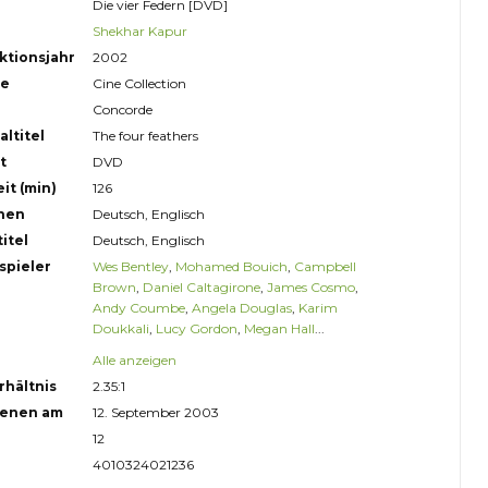
Die vier Federn [DVD]
Shekhar Kapur
ktionsjahr
2002
ge
Cine Collection
Concorde
altitel
The four feathers
t
DVD
it (min)
126
hen
Deutsch, Englisch
itel
Deutsch, Englisch
spieler
Wes Bentley
,
Mohamed Bouich
,
Campbell
Brown
,
Daniel Caltagirone
,
James Cosmo
,
Andy Coumbe
,
Angela Douglas
,
Karim
Doukkali
,
Lucy Gordon
,
Megan Hall
...
Alle anzeigen
rhältnis
2.35:1
ienen am
12. September 2003
12
4010324021236