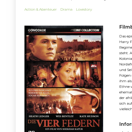
Action & Abenteuer
Drama
Lovestory
Film
Das epi
Harry F
Regimen
steht. 
Kolonia
Nordafr
und Sel
Folgen 
ihm als
Ethne w
ehemali
der afr
sich au
vielleic
Info