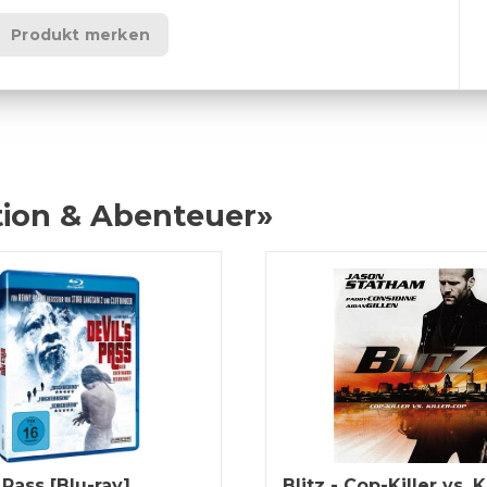
Produkt merken
tion & Abenteuer»
 Pass [Blu-ray]
Blitz - Cop-Killer vs. K