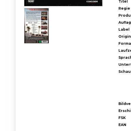
Titel
Regie
Produ
Aufla
Label
Origin
Forma
Laufze
Sprac
Untert
Schau
Bildve
Ersch
FSK
EAN