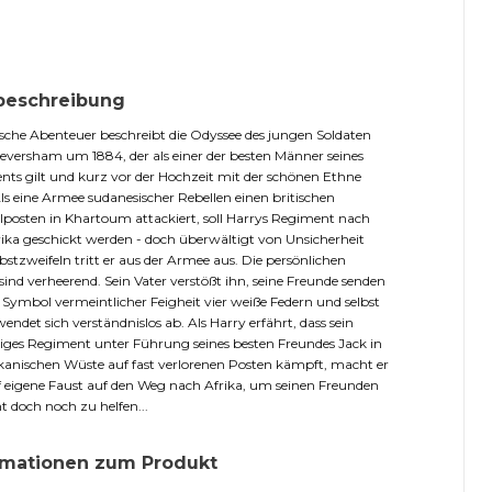
beschreibung
sche Abenteuer beschreibt die Odyssee des jungen Soldaten
eversham um 1884, der als einer der besten Männer seines
ts gilt und kurz vor der Hochzeit mit der schönen Ethne
Als eine Armee sudanesischer Rebellen einen britischen
lposten in Khartoum attackiert, soll Harrys Regiment nach
ika geschickt werden - doch überwältigt von Unsicherheit
bstzweifeln tritt er aus der Armee aus. Die persönlichen
sind verheerend. Sein Vater verstößt ihn, seine Freunde senden
 Symbol vermeintlicher Feigheit vier weiße Federn und selbst
endet sich verständnislos ab. Als Harry erfährt, dass sein
ges Regiment unter Führung seines besten Freundes Jack in
ikanischen Wüste auf fast verlorenen Posten kämpft, macht er
f eigene Faust auf den Weg nach Afrika, um seinen Freunden
ht doch noch zu helfen...
rmationen zum Produkt