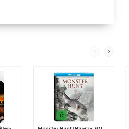
iller-
Monster Hunt [Blu-ray 3D]