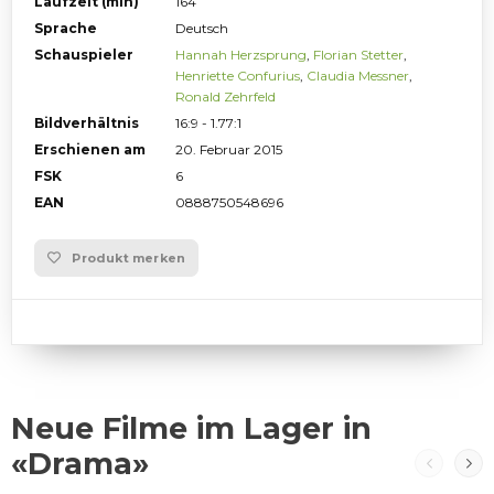
Laufzeit (min)
164
Sprache
Deutsch
Schauspieler
Hannah Herzsprung
,
Florian Stetter
,
Henriette Confurius
,
Claudia Messner
,
Ronald Zehrfeld
Bildverhältnis
16:9 - 1.77:1
Erschienen am
20. Februar 2015
FSK
6
EAN
0888750548696
Produkt merken
Neue Filme im Lager in
«Drama»