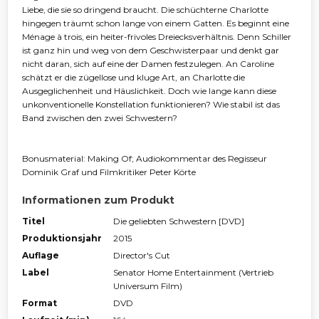
Liebe, die sie so dringend braucht. Die schüchterne Charlotte
hingegen träumt schon lange von einem Gatten. Es beginnt eine
Ménage à trois, ein heiter-frivoles Dreiecksverhältnis. Denn Schiller
ist ganz hin und weg von dem Geschwisterpaar und denkt gar
nicht daran, sich auf eine der Damen festzulegen. An Caroline
schätzt er die zügellose und kluge Art, an Charlotte die
Ausgeglichenheit und Häuslichkeit. Doch wie lange kann diese
unkonventionelle Konstellation funktionieren? Wie stabil ist das
Band zwischen den zwei Schwestern?
Bonusmaterial: Making Of; Audiokommentar des Regisseur
Dominik Graf und Filmkritiker Peter Körte
Informationen zum Produkt
Titel
Die geliebten Schwestern [DVD]
Produktionsjahr
2015
Auflage
Director's Cut
Label
Senator Home Entertainment (Vertrieb
Universum Film)
Format
DVD