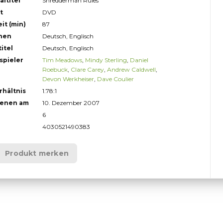
altitel
Shredderman Rules
t
DVD
it (min)
87
hen
Deutsch, Englisch
itel
Deutsch, Englisch
spieler
Tim Meadows
,
Mindy Sterling
,
Daniel
Roebuck
,
Clare Carey
,
Andrew Caldwell
,
Devon Werkheiser
,
Dave Coulier
rhältnis
1.78:1
ienen am
10. Dezember 2007
6
4030521490383
Produkt merken