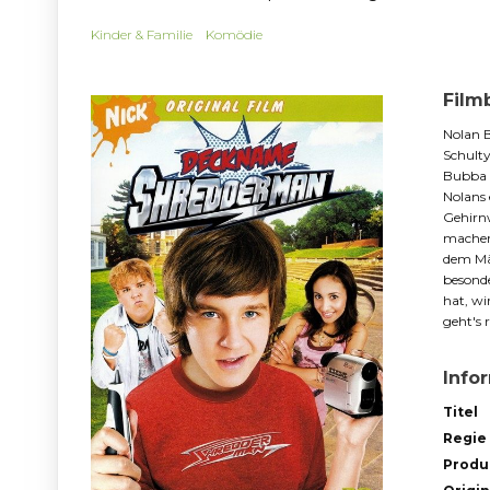
Kinder & Familie
Komödie
Film
Nolan B
Schult
Bubba B
Nolans
Gehirnw
machen,
dem Mä
besonde
hat, wi
geht's 
Info
Titel
Regie
Produ