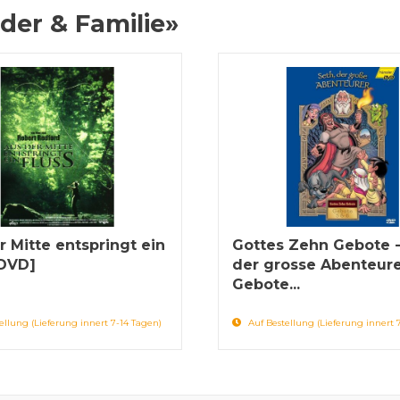
der & Familie»
r Mitte entspringt ein
Gottes Zehn Gebote -
[DVD]
der grosse Abenteure
Gebote...
ellung (Lieferung innert 7-14 Tagen)
Auf Bestellung (Lieferung innert 