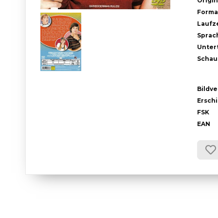
Origin
Forma
Laufze
Sprac
Untert
Schau
Bildve
Ersch
FSK
EAN