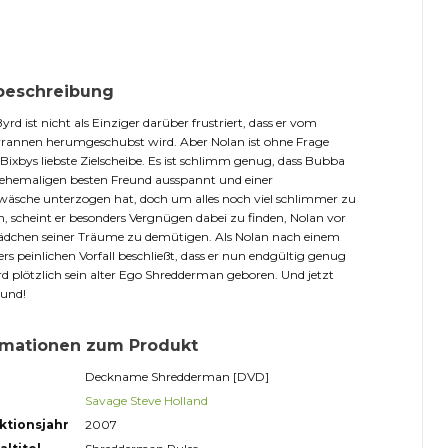
beschreibung
yrd ist nicht als Einziger darüber frustriert, dass er vom
yrannen herumgeschubst wird. Aber Nolan ist ohne Frage
ixbys liebste Zielscheibe. Es ist schlimm genug, dass Bubba
 ehemaligen besten Freund ausspannt und einer
äsche unterzogen hat, doch um alles noch viel schlimmer zu
 scheint er besonders Vergnügen dabei zu finden, Nolan vor
dchen seiner Träume zu demütigen. Als Nolan nach einem
rs peinlichen Vorfall beschließt, dass er nun endgültig genug
rd plötzlich sein alter Ego Shredderman geboren. Und jetzt
rund!
rmationen zum Produkt
Deckname Shredderman [DVD]
Savage Steve Holland
ktionsjahr
2007