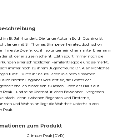
beschreibung
 im 19. Jahrhundert: Die junge Autorin Edith Cushing ist
cht lange mit Sir Thomas Sharpe verheiratet, doch schon
 ihr erste Zweifel, ob ihr so ungemein charmanter Ehemann
h der ist, der er zu sein scheint. Edith spürt immer noch die
kungen einer schrecklichen Familientragödie und sie merkt,
e sich immer noch zu ihrem Jugendfreund Dr. Alan McMichael
gen fühlt. Durch ihr neues Leben in einem einsamen
s im Norden Englands versucht sie, die Geister der
enheit endlich hinter sich zu lassen. Doch das Haus auf
 Peak – und seine übernatürlichen Bewohner – vergessen
o einfach...denn zwischen Begehren und Finsternis,
nissen und Wahnsinn liegt die Wahrheit unterhalb von
n Peak.
rmationen zum Produkt
Crimson Peak [DVD]