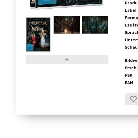
Produ
Label
Forma
Laufze
Sprac
Untert
Schau
Bildve
Ersch
FSK
EAN