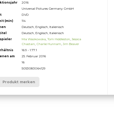
ktionsjahr
2016
Universal Pictures Germany GmbH
t
DVD
it (min)
114
hen
Deutsch, Englisch, Italienisch
itel
Deutsch, Englisch, Italienisch
spieler
Mia Wasikowska
,
Tom Hiddleston
,
Jessica
Chastain
,
Charlie Hunnam
,
Jim Beaver
rhältnis
16:9 - 1.77:1
ienen am
25. Februar 2016
16
5053083064129
Produkt merken