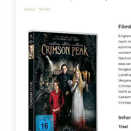
Horror
Thriller
Film
England
noch ni
kommen
wirklic
Nachwir
dass si
hingezo
Landhau
Vergang
Crimson
nicht s
Geheim
Crimso
Info
Titel