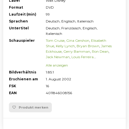
Label
Walt Disney
Format
DVD
Laufzeit (min)
99
Sprachen
Deutsch, Englisch, Italienisch
Untertitel
Deutsch, Französisch, Englisch,
Italienisch
Schauspieler
Tom Cruise
,
Gina Gershon
,
Elisabeth
Shue
,
Kelly Lynch
,
Bryan Brown
,
James
Eckhouse
,
Gerry Bamman
,
Ron Dean
,
Jack Newman
,
Louis Ferreira
...
Alle anzeigen
Bildverhältnis
1.85:1
Erschienen am
1. August 2002
FSK
16
EAN
4011846008156
Produkt merken