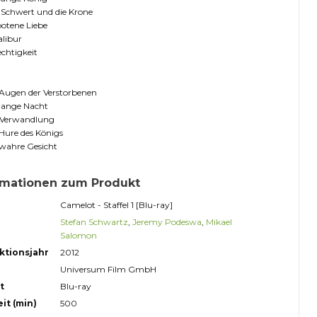
 Schwert und die Krone
otene Liebe
libur
chtigkeit
 Augen der Verstorbenen
lange Nacht
 Verwandlung
Hure des Königs
 wahre Gesicht
rmationen zum Produkt
Camelot - Staffel 1 [Blu-ray]
Stefan Schwartz
,
Jeremy Podeswa
,
Mikael
Salomon
ktionsjahr
2012
Universum Film GmbH
t
Blu-ray
it (min)
500