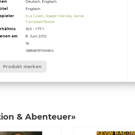
hen
Deutsch, Englisch
itel
Englisch
spieler
Eva Green
,
Joseph Fiennes
,
Jamie
Campbell Bower
rhältnis
16:9 - 1.77:1
ienen am
8. Juni 2012
16
0886919749694
Produkt merken
tion & Abenteuer»