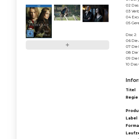
02 Das
03 Verb
04 Exca
05 Gere
Disc 2:
06 Die
07 Die 
08 Die
09 Die 
10 Das
Info
Titel
Regie
Produ
Label
Forma
Laufze