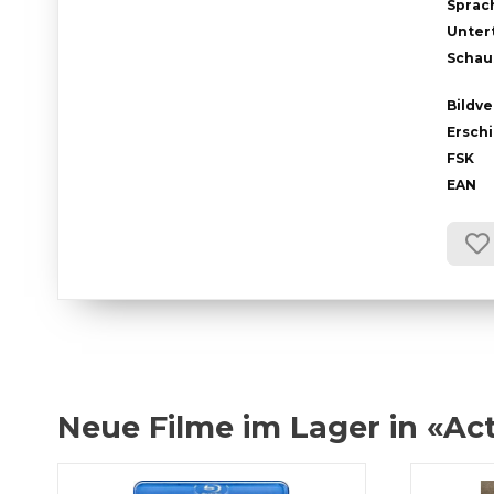
Sprac
Untert
Schau
Bildve
Ersch
FSK
EAN
Neue Filme im Lager in «Ac