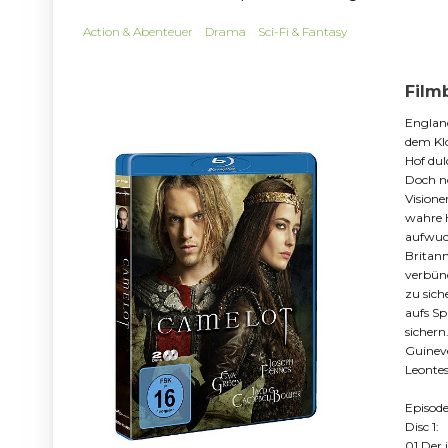
Action & Abenteuer
Drama
Sci-Fi & Fantasy
Film
England
dem Klo
Hof dul
Doch no
Visione
wahre H
aufwuch
Britan
verbünd
zu sich
aufs Sp
sichern
Guineve
Leontes
Episode
Disc 1:
01 Der 