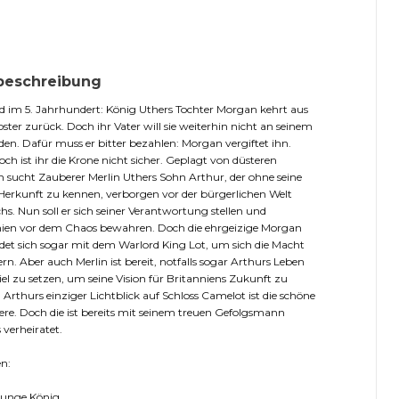
beschreibung
 im 5. Jahrhundert: König Uthers Tochter Morgan kehrt aus
ster zurück. Doch ihr Vater will sie weiterhin nicht an seinem
den. Dafür muss er bitter bezahlen: Morgan vergiftet ihn.
ch ist ihr die Krone nicht sicher. Geplagt von düsteren
n sucht Zauberer Merlin Uthers Sohn Arthur, der ohne seine
erkunft zu kennen, verborgen vor der bürgerlichen Welt
s. Nun soll er sich seiner Verantwortung stellen und
nien vor dem Chaos bewahren. Doch die ehrgeizige Morgan
et sich sogar mit dem Warlord King Lot, um sich die Macht
ern. Aber auch Merlin ist bereit, notfalls sogar Arthurs Leben
iel zu setzen, um seine Vision für Britanniens Zukunft zu
. Arthurs einziger Lichtblick auf Schloss Camelot ist die schöne
re. Doch die ist bereits mit seinem treuen Gefolgsmann
 verheiratet.
n:
junge König