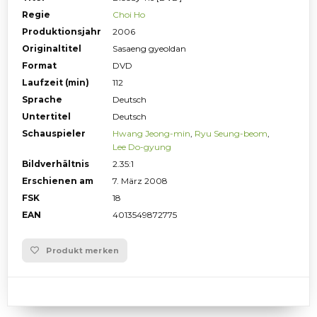
Regie
Choi Ho
Produktionsjahr
2006
Originaltitel
Sasaeng gyeoldan
Format
DVD
Laufzeit (min)
112
Sprache
Deutsch
Untertitel
Deutsch
Schauspieler
Hwang Jeong-min
,
Ryu Seung-beom
,
Lee Do-gyung
Bildverhältnis
2.35:1
Erschienen am
7. März 2008
FSK
18
EAN
4013549872775
Produkt merken