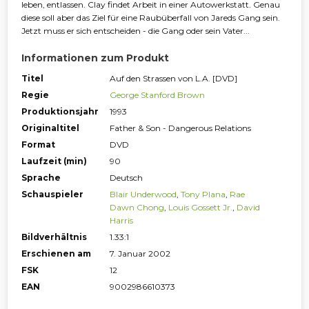
leben, entlassen. Clay findet Arbeit in einer Autowerkstatt. Genau
diese soll aber das Ziel für eine Raubüberfall von Jareds Gang sein.
Jetzt muss er sich entscheiden - die Gang oder sein Vater...
Informationen zum Produkt
Titel
Auf den Strassen von L.A. [DVD]
Regie
George Stanford Brown
Produktionsjahr
1993
Originaltitel
Father & Son - Dangerous Relations
Format
DVD
Laufzeit (min)
90
Sprache
Deutsch
Schauspieler
Blair Underwood
,
Tony Plana
,
Rae
Dawn Chong
,
Louis Gossett Jr.
,
David
Harris
Bildverhältnis
1.33:1
Erschienen am
7. Januar 2002
FSK
12
EAN
9002986610373