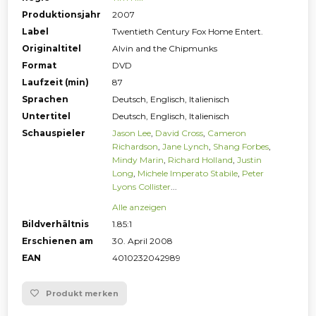
Produktionsjahr
2007
Label
Twentieth Century Fox Home Entert.
Originaltitel
Alvin and the Chipmunks
Format
DVD
Laufzeit (min)
87
Sprachen
Deutsch, Englisch, Italienisch
Untertitel
Deutsch, Englisch, Italienisch
Schauspieler
Jason Lee
,
David Cross
,
Cameron
Richardson
,
Jane Lynch
,
Shang Forbes
,
Mindy Marin
,
Richard Holland
,
Justin
Long
,
Michele Imperato Stabile
,
Peter
Lyons Collister
...
Alle anzeigen
Bildverhältnis
1.85:1
Erschienen am
30. April 2008
EAN
4010232042989
Produkt merken