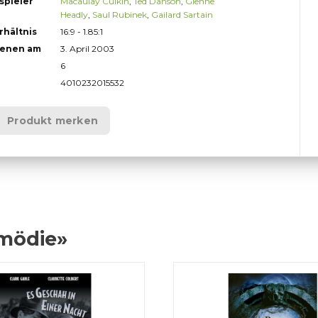
spieler
Macaulay Culkin
,
Ted Danson
,
Glenne
Headly
,
Saul Rubinek
,
Gailard Sartain
rhältnis
16:9 - 1.85:1
ienen am
3. April 2003
6
4010232015532
Produkt merken
omödie»