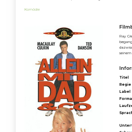
Komödie
Film
Ray Gle
begang
dazwisc
seinem
Info
Titel
Regie
Label
Forma
Laufze
Sprac
Untert