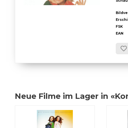
Schau
Bildve
Ersch
FSK
EAN
Neue Filme im Lager in «K