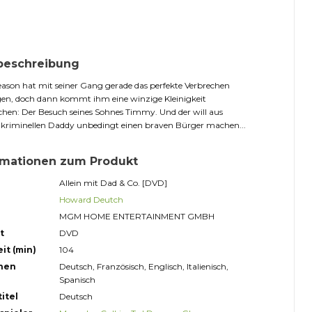
beschreibung
ason hat mit seiner Gang gerade das perfekte Verbrechen
en, doch dann kommt ihm eine winzige Kleinigkeit
hen: Der Besuch seines Sohnes Timmy. Und der will aus
 kriminellen Daddy unbedingt einen braven Bürger machen...
rmationen zum Produkt
Allein mit Dad & Co. [DVD]
Howard Deutch
MGM HOME ENTERTAINMENT GMBH
t
DVD
it (min)
104
hen
Deutsch, Französisch, Englisch, Italienisch,
Spanisch
itel
Deutsch