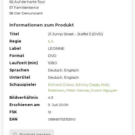
56 Auf die harte Tour
57 Familienterror
58 Der Denunziant
Informationen zum Produkt
Titel
21 Jump Street - Staffel 3 [DVD]
Regie
k.A.
Label
LEONINE
Format
DVD
Laufzeit (min)
1080
Sprachen
Deutsch, Englisch
Untertitel
Deutsch, Englisch
Schauspieler
Richard Grieco
,
Johnny Depp
,
Holly
Robinson
,
Peter Deluise
,
Dustin Nguyen
Bildverhältnis
4:3
Erschienen am
3. Juli 2009
FSK
12
EAN
0886975315390
Produkt merken