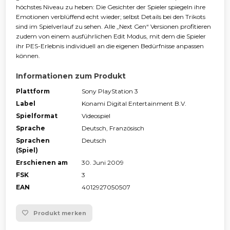
höchstes Niveau zu heben: Die Gesichter der Spieler spiegeln ihre
Emotionen verblüffend echt wieder; selbst Details bei den Trikots
sind im Spielverlauf zu sehen. Alle „Next Gen“ Versionen profitieren
zudem von einem ausführlichen Edit Modus, mit dem die Spieler
ihr PES-Erlebnis individuell an die eigenen Bedürfnisse anpassen
können.
Informationen zum Produkt
Plattform
Sony PlayStation 3
Label
Konami Digital Entertainment B.V.
Spielformat
Videospiel
Sprache
Deutsch, Französisch
Sprachen
Deutsch
(Spiel)
Erschienen am
30. Juni 2009
FSK
3
EAN
4012927050507
Produkt merken