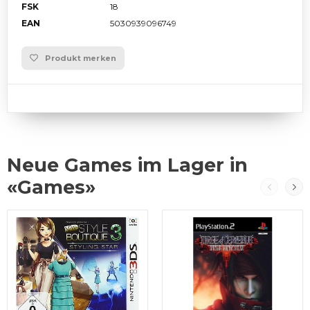
FSK
18
EAN
5030939096749
Produkt merken
Neue Games im Lager in
«Games»