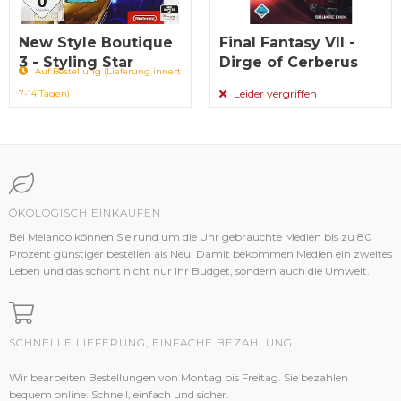
New Style Boutique
Final Fantasy VII -
3 - Styling Star
Dirge of Cerberus
Auf Bestellung (Lieferung innert
Leider vergriffen
7-14 Tagen)
ÖKOLOGISCH EINKAUFEN
Bei Melando können Sie rund um die Uhr gebrauchte Medien bis zu 80
Prozent günstiger bestellen als Neu. Damit bekommen Medien ein zweites
Leben und das schont nicht nur Ihr Budget, sondern auch die Umwelt.
SCHNELLE LIEFERUNG, EINFACHE BEZAHLUNG
Wir bearbeiten Bestellungen von Montag bis Freitag. Sie bezahlen
bequem online. Schnell, einfach und sicher.